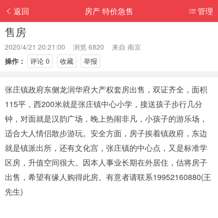
返回
房产 特价急售
管理
售房
2020/4/21 20:21:00 浏览 6820 来自
南京
操作：
评论 0
收藏
举报
张庄镇政府东侧龙润华府大产权套房出售，双证齐全，面积
115平，西200米就是张庄镇中心小学，接送孩子步行几分
钟，对面就是汉韵广场，晚上热闹非凡，小孩子的游乐场，
适合大人情侣散步游玩。安全方面，房子挨着镇政府，东边
就是镇派出所，还有文化宫，张庄镇的中心点，又是标准学
区房，升值空间很大。因本人事业长期在外居住，估将房子
出售，希望有缘人购得此房。有意者请联系19952160880(王
先生)